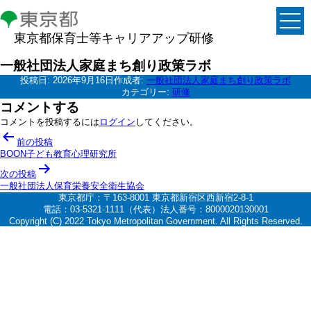
東京都保育士等キャリアアップ研修
一般社団法人家庭まち創り政策ラボ
投稿日:
2026年9月16日
作成者:
一般社団法人家庭まち創り政策ラボ
カテゴリー:
研修
コメントする
コメントを投稿するには
ログイン
してください。
投
前の投稿
稿
BOON子ども教育心理研究所
ナ
次の投稿
一般社団法人保育栄養安全衛生協会
ビ
東京都庁：〒163-8001 東京都新宿区西新宿2-8-1
ゲ
電話：03-5321-1111（代表）法人番号：8000020130001
Copyright (C) 2022 Tokyo Metropolitan Government. All Rights Reserved.
ー
シ
ョ
ン