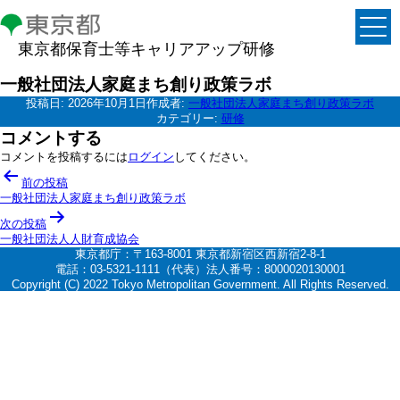
東京都保育士等キャリアアップ研修
一般社団法人家庭まち創り政策ラボ
投稿日:
2026年10月1日
作成者:
一般社団法人家庭まち創り政策ラボ
カテゴリー:
研修
コメントする
コメントを投稿するには
ログイン
してください。
投
前の投稿
稿
一般社団法人家庭まち創り政策ラボ
ナ
次の投稿
一般社団法人人財育成協会
ビ
東京都庁：〒163-8001 東京都新宿区西新宿2-8-1
ゲ
電話：03-5321-1111（代表）法人番号：8000020130001
Copyright (C) 2022 Tokyo Metropolitan Government. All Rights Reserved.
ー
シ
ョ
ン