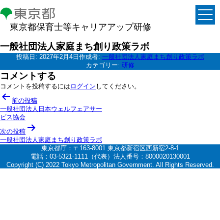
東京都保育士等キャリアアップ研修
一般社団法人家庭まち創り政策ラボ
投稿日:
2027年2月4日
作成者:
一般社団法人家庭まち創り政策ラボ
カテゴリー:
研修
コメントする
コメントを投稿するには
ログイン
してください。
投
前の投稿
稿
一般社団法人日本ウェルフェアサー
ビス協会
ナ
次の投稿
ビ
一般社団法人家庭まち創り政策ラボ
ゲ
東京都庁：〒163-8001 東京都新宿区西新宿2-8-1
電話：03-5321-1111（代表）法人番号：8000020130001
ー
Copyright (C) 2022 Tokyo Metropolitan Government. All Rights Reserved.
シ
ョ
ン