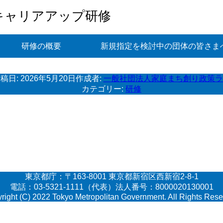
キャリアアップ研修
研修の概要
新規指定を検討中の団体の皆さま
稿日:
2026年5月20日
作成者:
一般社団法人家庭まち創り政策ラ
カテゴリー:
研修
東京都庁：〒163-8001 東京都新宿区西新宿2-8-1
電話：03-5321-1111（代表）法人番号：8000020130001
right (C) 2022 Tokyo Metropolitan Government. All Rights Rese