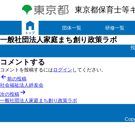
東京都保育士等
トップ
団体一覧
研修一覧
一般社団法人家庭まち創り政策ラボ
投
コメントする
コメントを投稿するには
ログイン
してください。
投
前の投稿
社会福祉法人絆友会
稿
次の投稿
ナ
一般社団法人家庭まち創り政策ラボ
ビ
ゲ
Copy
ー