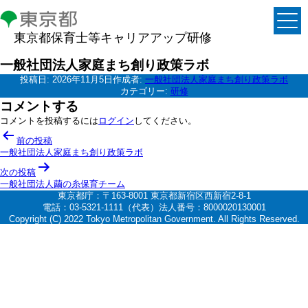
東京都保育士等キャリアアップ研修
一般社団法人家庭まち創り政策ラボ
投稿日:
2026年11月5日
作成者:
一般社団法人家庭まち創り政策ラボ
カテゴリー:
研修
コメントする
コメントを投稿するには
ログイン
してください。
投
前の投稿
稿
一般社団法人家庭まち創り政策ラボ
ナ
次の投稿
一般社団法人繭の糸保育チーム
ビ
東京都庁：〒163-8001 東京都新宿区西新宿2-8-1
ゲ
電話：03-5321-1111（代表）法人番号：8000020130001
Copyright (C) 2022 Tokyo Metropolitan Government. All Rights Reserved.
ー
シ
ョ
ン