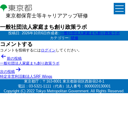
東京都保育士等キャリアアップ研修
一般社団法人家庭まち創り政策ラボ
投稿日:
2026年10月6日
作成者:
一般社団法人家庭まち創り政策ラボ
カテゴリー:
研修
コメントする
コメントを投稿するには
ログイン
してください。
投
前の投稿
稿
一般社団法人家庭まち創り政策ラボ
ナ
次の投稿
特定非営利活動法人SRF Wings
ビ
東京都庁：〒163-8001 東京都新宿区西新宿2-8-1
ゲ
電話：03-5321-1111（代表）法人番号：8000020130001
Copyright (C) 2022 Tokyo Metropolitan Government. All Rights Reserved.
ー
シ
ョ
ン