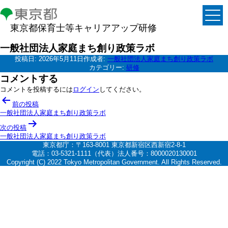
東京都保育士等キャリアアップ研修
一般社団法人家庭まち創り政策ラボ
投稿日:
2026年5月11日
作成者:
一般社団法人家庭まち創り政策ラボ
カテゴリー:
研修
コメントする
コメントを投稿するには
ログイン
してください。
投
前の投稿
稿
一般社団法人家庭まち創り政策ラボ
ナ
次の投稿
一般社団法人家庭まち創り政策ラボ
ビ
東京都庁：〒163-8001 東京都新宿区西新宿2-8-1
ゲ
電話：03-5321-1111（代表）法人番号：8000020130001
Copyright (C) 2022 Tokyo Metropolitan Government. All Rights Reserved.
ー
シ
ョ
ン