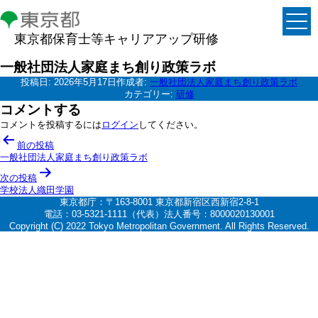
東京都保育士等キャリアアップ研修
一般社団法人家庭まち創り政策ラボ
投稿日:
2026年5月17日
作成者:
一般社団法人家庭まち創り政策ラボ
カテゴリー:
研修
コメントする
コメントを投稿するには
ログイン
してください。
投
前の投稿
稿
一般社団法人家庭まち創り政策ラボ
ナ
次の投稿
学校法人織田学園
ビ
東京都庁：〒163-8001 東京都新宿区西新宿2-8-1
ゲ
電話：03-5321-1111（代表）法人番号：8000020130001
Copyright (C) 2022 Tokyo Metropolitan Government. All Rights Reserved.
ー
シ
ョ
ン