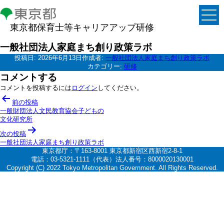
東京都保育士等キャリアアップ研修
一般社団法人家庭まち創り政策ラボ
投稿日:
2026年6月13日
作成者:
一般社団法人家庭まち創り政策ラボ
カテゴリー:
研修
コメントする
コメントを投稿するには
ログイン
してください。
投
前の投稿
稿
一般財団法人文民教育協会子どもの
文化研究所
ナ
次の投稿
ビ
一般社団法人家庭まち創り政策ラボ
ゲ
東京都庁：〒163-8001 東京都新宿区西新宿2-8-1
電話：03-5321-1111（代表）法人番号：8000020130001
ー
Copyright (C) 2022 Tokyo Metropolitan Government. All Rights Reserved.
シ
ョ
ン