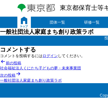
東京都保育士等
トップ
団体一覧
研修一覧
一般社団法人家庭まち創り政策ラボ
投
コメントする
コメントを投稿するには
ログイン
してください。
投
前の投稿
社会福祉法人くにたち子どもの夢・未来事業団
稿
次の投稿
ナ
一般社団法人家庭まち創り政策ラボ
ビ
ゲ
Copy
ー