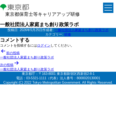
東京都保育士等キャリアアップ研修
一般社団法人家庭まち創り政策ラボ
投稿日:
2026年5月25日
作成者:
一般社団法人家庭まち創り政策ラボ
カテゴリー:
研修
コメントする
コメントを投稿するには
ログイン
してください。
投
前の投稿
稿
一般社団法人家庭まち創り政策ラボ
ナ
次の投稿
一般社団法人家庭まち創り政策ラボ
ビ
東京都庁：〒163-8001 東京都新宿区西新宿2-8-1
ゲ
電話：03-5321-1111（代表）法人番号：8000020130001
Copyright (C) 2022 Tokyo Metropolitan Government. All Rights Reserved.
ー
シ
ョ
ン