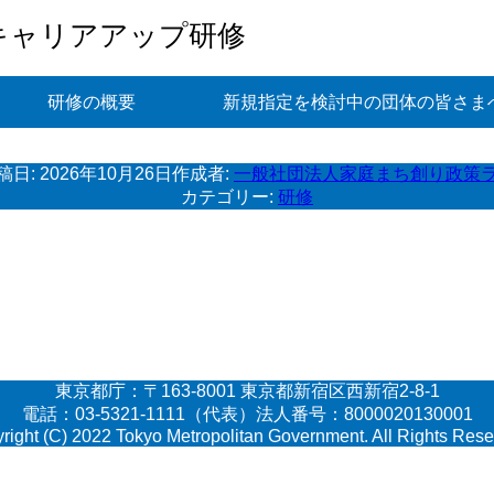
キャリアアップ研修
研修の概要
新規指定を検討中の団体の皆さま
稿日:
2026年10月26日
作成者:
一般社団法人家庭まち創り政策
カテゴリー:
研修
東京都庁：〒163-8001 東京都新宿区西新宿2-8-1
電話：03-5321-1111（代表）法人番号：8000020130001
right (C) 2022 Tokyo Metropolitan Government. All Rights Rese