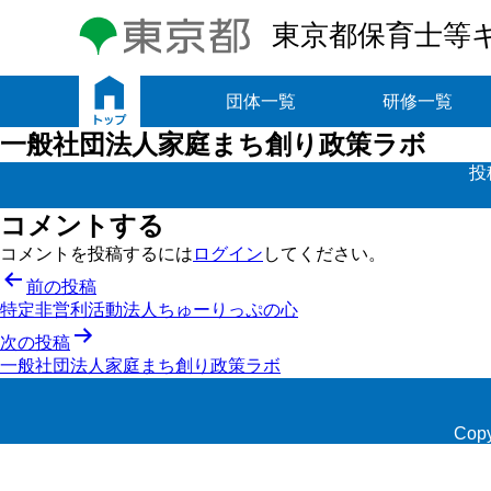
東京都保育士等
トップ
団体一覧
研修一覧
一般社団法人家庭まち創り政策ラボ
投
コメントする
コメントを投稿するには
ログイン
してください。
投
前の投稿
特定非営利活動法人ちゅーりっぷの心
稿
次の投稿
ナ
一般社団法人家庭まち創り政策ラボ
ビ
ゲ
Copy
ー