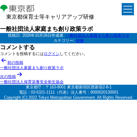
東京都保育士等キャリアアップ研修
一般社団法人家庭まち創り政策ラボ
投稿日:
2026年10月26日
作成者:
一般社団法人家庭まち創り政策ラボ
カテゴリー:
研修
コメントする
コメントを投稿するには
ログイン
してください。
投
前の投稿
稿
一般社団法人家庭まち創り政策ラボ
ナ
次の投稿
一般社団法人保育栄養安全衛生協会
ビ
東京都庁：〒163-8001 東京都新宿区西新宿2-8-1
ゲ
電話：03-5321-1111（代表）法人番号：8000020130001
Copyright (C) 2022 Tokyo Metropolitan Government. All Rights Reserved.
ー
シ
ョ
ン