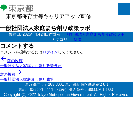
東京都保育士等キャリアアップ研修
一般社団法人家庭まち創り政策ラボ
投稿日:
2026年4月24日
作成者:
一般社団法人家庭まち創り政策ラボ
カテゴリー:
研修
コメントする
コメントを投稿するには
ログイン
してください。
投
前の投稿
稿
一般社団法人家庭まち創り政策ラボ
ナ
次の投稿
一般社団法人家庭まち創り政策ラボ
ビ
東京都庁：〒163-8001 東京都新宿区西新宿2-8-1
ゲ
電話：03-5321-1111（代表）法人番号：8000020130001
Copyright (C) 2022 Tokyo Metropolitan Government. All Rights Reserved.
ー
シ
ョ
ン