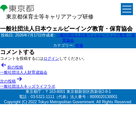
東京都保育士等キャリアアップ研修
一般社団法人日本ウェルビーイング教育・保育協会
投稿日:
2026年7月17日
作成者:
一般社団法人日本ウェルビーイング教育・保
育協会
カテゴリー:
研修
コメントする
コメントを投稿するには
ログイン
してください。
投
前の投稿
稿
一般社団法人人財育成協会
ナ
次の投稿
一般社団法人キッズライフラボ
ビ
東京都庁：〒163-8001 東京都新宿区西新宿2-8-1
ゲ
電話：03-5321-1111（代表）法人番号：8000020130001
Copyright (C) 2022 Tokyo Metropolitan Government. All Rights Reserved.
ー
シ
ョ
ン