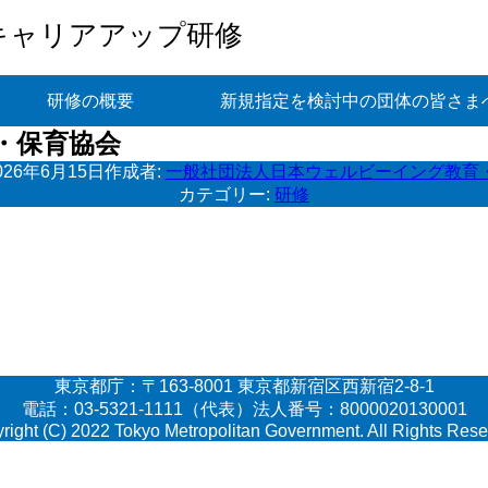
キャリアアップ研修
研修の概要
新規指定を検討中の団体の皆さま
・保育協会
026年6月15日
作成者:
一般社団法人日本ウェルビーイング教育
カテゴリー:
研修
東京都庁：〒163-8001 東京都新宿区西新宿2-8-1
電話：03-5321-1111（代表）法人番号：8000020130001
right (C) 2022 Tokyo Metropolitan Government. All Rights Rese