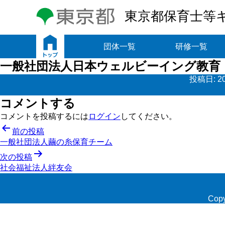
東京都保育士等
トップ
団体一覧
研修一覧
一般社団法人日本ウェルビーイング教育
投稿日:
2
コメントする
コメントを投稿するには
ログイン
してください。
投
前の投稿
一般社団法人繭の糸保育チーム
稿
次の投稿
ナ
社会福祉法人絆友会
ビ
ゲ
Copy
ー