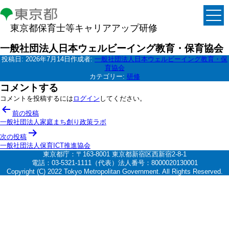
東京都保育士等キャリアアップ研修
一般社団法人日本ウェルビーイング教育・保育協会
投稿日:
2026年7月14日
作成者:
一般社団法人日本ウェルビーイング教育・保
育協会
カテゴリー:
研修
コメントする
コメントを投稿するには
ログイン
してください。
投
前の投稿
稿
一般社団法人家庭まち創り政策ラボ
ナ
次の投稿
一般社団法人保育ICT推進協会
ビ
東京都庁：〒163-8001 東京都新宿区西新宿2-8-1
ゲ
電話：03-5321-1111（代表）法人番号：8000020130001
Copyright (C) 2022 Tokyo Metropolitan Government. All Rights Reserved.
ー
シ
ョ
ン