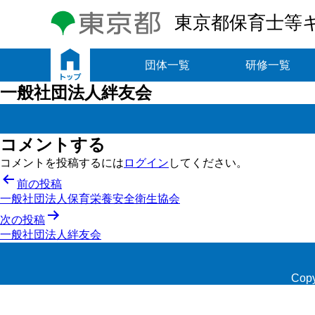
東京都保育士等
トップ
団体一覧
研修一覧
一般社団法人絆友会
コメントする
コメントを投稿するには
ログイン
してください。
投
前の投稿
一般社団法人保育栄養安全衛生協会
稿
次の投稿
ナ
一般社団法人絆友会
ビ
ゲ
Copy
ー