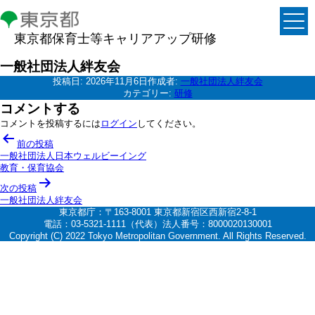
東京都保育士等キャリアアップ研修
一般社団法人絆友会
投稿日:
2026年11月6日
作成者:
一般社団法人絆友会
カテゴリー:
研修
コメントする
コメントを投稿するには
ログイン
してください。
投
前の投稿
稿
一般社団法人日本ウェルビーイング
教育・保育協会
ナ
次の投稿
ビ
一般社団法人絆友会
ゲ
東京都庁：〒163-8001 東京都新宿区西新宿2-8-1
電話：03-5321-1111（代表）法人番号：8000020130001
ー
Copyright (C) 2022 Tokyo Metropolitan Government. All Rights Reserved.
シ
ョ
ン