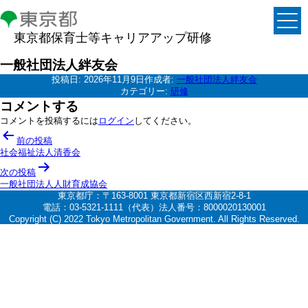
東京都保育士等キャリアアップ研修
一般社団法人絆友会
投稿日:
2026年11月9日
作成者:
一般社団法人絆友会
カテゴリー:
研修
コメントする
コメントを投稿するには
ログイン
してください。
投
前の投稿
稿
社会福祉法人清香会
ナ
次の投稿
一般社団法人人財育成協会
ビ
東京都庁：〒163-8001 東京都新宿区西新宿2-8-1
ゲ
電話：03-5321-1111（代表）法人番号：8000020130001
Copyright (C) 2022 Tokyo Metropolitan Government. All Rights Reserved.
ー
シ
ョ
ン