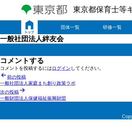
東京都保育士等
トップ
団体一覧
研修一覧
一般社団法人絆友会
コメントする
コメントを投稿するには
ログイン
してください。
投
前の投稿
一般社団法人家庭まち創り政策ラボ
稿
次の投稿
ナ
一般財団法人保健福祉振興財団
ビ
ゲ
Copy
ー