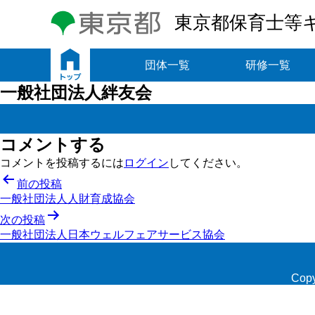
東京都保育士等
トップ
団体一覧
研修一覧
一般社団法人絆友会
コメントする
コメントを投稿するには
ログイン
してください。
投
前の投稿
一般社団法人人財育成協会
稿
次の投稿
ナ
一般社団法人日本ウェルフェアサービス協会
ビ
ゲ
Copy
ー