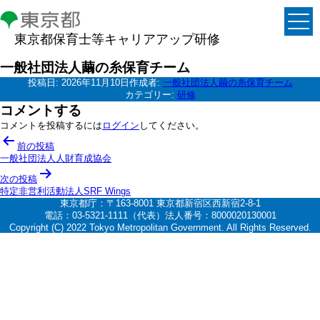
東京都保育士等キャリアアップ研修
一般社団法人繭の糸保育チーム
投稿日:
2026年11月10日
作成者:
一般社団法人繭の糸保育チーム
カテゴリー:
研修
コメントする
コメントを投稿するには
ログイン
してください。
投
前の投稿
稿
一般社団法人人財育成協会
ナ
次の投稿
特定非営利活動法人SRF Wings
ビ
東京都庁：〒163-8001 東京都新宿区西新宿2-8-1
ゲ
電話：03-5321-1111（代表）法人番号：8000020130001
Copyright (C) 2022 Tokyo Metropolitan Government. All Rights Reserved.
ー
シ
ョ
ン