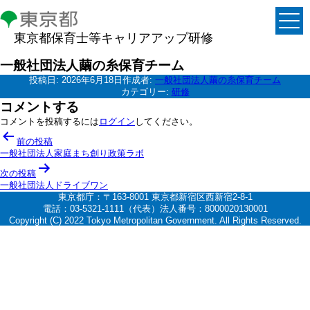
東京都保育士等キャリアアップ研修
一般社団法人繭の糸保育チーム
投稿日:
2026年6月18日
作成者:
一般社団法人繭の糸保育チーム
カテゴリー:
研修
コメントする
コメントを投稿するには
ログイン
してください。
投
前の投稿
稿
一般社団法人家庭まち創り政策ラボ
ナ
次の投稿
一般社団法人ドライブワン
ビ
東京都庁：〒163-8001 東京都新宿区西新宿2-8-1
ゲ
電話：03-5321-1111（代表）法人番号：8000020130001
Copyright (C) 2022 Tokyo Metropolitan Government. All Rights Reserved.
ー
シ
ョ
ン