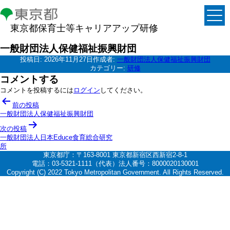
東京都保育士等キャリアアップ研修
一般財団法人保健福祉振興財団
投稿日:
2026年11月27日
作成者:
一般財団法人保健福祉振興財団
カテゴリー:
研修
コメントする
コメントを投稿するには
ログイン
してください。
投
前の投稿
稿
一般財団法人保健福祉振興財団
ナ
次の投稿
一般財団法人日本Educe食育総合研究
ビ
所
ゲ
東京都庁：〒163-8001 東京都新宿区西新宿2-8-1
電話：03-5321-1111（代表）法人番号：8000020130001
ー
Copyright (C) 2022 Tokyo Metropolitan Government. All Rights Reserved.
シ
ョ
ン