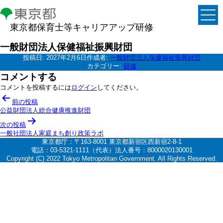
東京都保育士等キャリアアップ研修
一般財団法人保健福祉振興財団
投稿日:
2027年2月6日
作成者:
一般財団法人保健福祉振興財団
カテゴリー:
研修
コメントする
コメントを投稿するには
ログイン
してください。
投
前の投稿
稿
公益財団法人総合健康推進財団
ナ
次の投稿
一般社団法人家庭まち創り政策ラボ
ビ
東京都庁：〒163-8001 東京都新宿区西新宿2-8-1
ゲ
電話：03-5321-1111（代表）法人番号：8000020130001
Copyright (C) 2022 Tokyo Metropolitan Government. All Rights Reserved.
ー
シ
ョ
ン