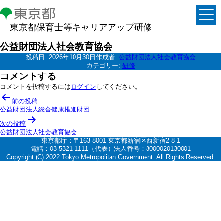
東京都保育士等キャリアアップ研修
公益財団法人社会教育協会
投稿日:
2026年10月30日
作成者:
公益財団法人社会教育協会
カテゴリー:
研修
コメントする
コメントを投稿するには
ログイン
してください。
投
前の投稿
稿
公益財団法人総合健康推進財団
ナ
次の投稿
公益財団法人社会教育協会
ビ
東京都庁：〒163-8001 東京都新宿区西新宿2-8-1
ゲ
電話：03-5321-1111（代表）法人番号：8000020130001
Copyright (C) 2022 Tokyo Metropolitan Government. All Rights Reserved.
ー
シ
ョ
ン