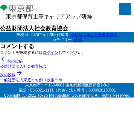
東京都保育士等キャリアアップ研修
公益財団法人社会教育協会
投稿日:
2026年5月29日
作成者:
公益財団法人社会教育協会
カテゴリー:
研修
コメントする
コメントを投稿するには
ログイン
してください。
投
前の投稿
稿
公益財団法人社会教育協会
ナ
次の投稿
一般社団法人家庭まち創り政策ラボ
ビ
東京都庁：〒163-8001 東京都新宿区西新宿2-8-1
ゲ
電話：03-5321-1111（代表）法人番号：8000020130001
Copyright (C) 2022 Tokyo Metropolitan Government. All Rights Reserved.
ー
シ
ョ
ン