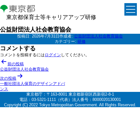
東京都保育士等キャリアアップ研修
公益財団法人社会教育協会
投稿日:
2026年7月31日
作成者:
公益財団法人社会教育協会
カテゴリー:
研修
コメントする
コメントを投稿するには
ログイン
してください。
投
前の投稿
稿
公益財団法人社会教育協会
ナ
次の投稿
一般社団法人保育のデザインアドバ
ビ
ンス
ゲ
東京都庁：〒163-8001 東京都新宿区西新宿2-8-1
電話：03-5321-1111（代表）法人番号：8000020130001
ー
Copyright (C) 2022 Tokyo Metropolitan Government. All Rights Reserved.
シ
ョ
ン