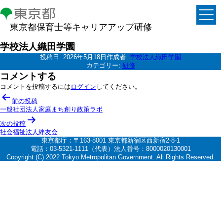
東京都保育士等キャリアアップ研修
学校法人織田学園
投稿日:
2026年5月18日
作成者:
学校法人織田学園
カテゴリー:
研修
コメントする
コメントを投稿するには
ログイン
してください。
投
前の投稿
稿
一般社団法人家庭まち創り政策ラボ
ナ
次の投稿
社会福祉法人絆友会
ビ
東京都庁：〒163-8001 東京都新宿区西新宿2-8-1
ゲ
電話：03-5321-1111（代表）法人番号：8000020130001
Copyright (C) 2022 Tokyo Metropolitan Government. All Rights Reserved.
ー
シ
ョ
ン