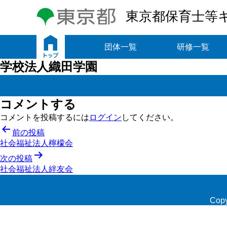
東京都保育士等
トップ
団体一覧
研修一覧
学校法人織田学園
コメントする
コメントを投稿するには
ログイン
してください。
投
前の投稿
社会福祉法人檸檬会
稿
次の投稿
ナ
社会福祉法人絆友会
ビ
ゲ
Copy
ー