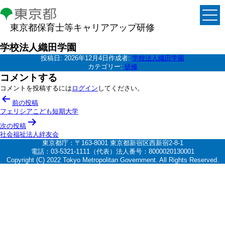
東京都保育士等キャリアアップ研修
学校法人織田学園
投稿日:
2026年12月4日
作成者:
学校法人織田学園
カテゴリー:
研修
コメントする
コメントを投稿するには
ログイン
してください。
投
前の投稿
稿
フェリシアこども短期大学
ナ
次の投稿
社会福祉法人絆友会
ビ
東京都庁：〒163-8001 東京都新宿区西新宿2-8-1
ゲ
電話：03-5321-1111（代表）法人番号：8000020130001
Copyright (C) 2022 Tokyo Metropolitan Government. All Rights Reserved.
ー
シ
ョ
ン