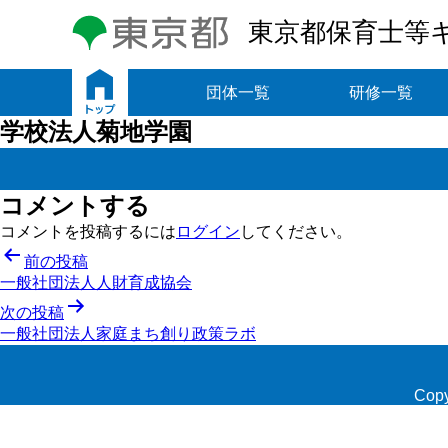
東京都保育士等
トップ
団体一覧
研修一覧
学校法人菊地学園
コメントする
コメントを投稿するには
ログイン
してください。
投
前の投稿
一般社団法人人財育成協会
稿
次の投稿
ナ
一般社団法人家庭まち創り政策ラボ
ビ
ゲ
Copy
ー