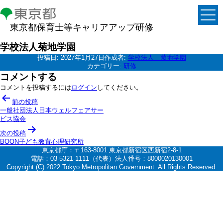
東京都保育士等キャリアアップ研修
学校法人菊地学園
投稿日:
2027年1月27日
作成者:
学校法人 菊地学園
カテゴリー:
研修
コメントする
コメントを投稿するには
ログイン
してください。
投
前の投稿
稿
一般社団法人日本ウェルフェアサー
ビス協会
ナ
次の投稿
ビ
BOON子ども教育心理研究所
ゲ
東京都庁：〒163-8001 東京都新宿区西新宿2-8-1
電話：03-5321-1111（代表）法人番号：8000020130001
ー
Copyright (C) 2022 Tokyo Metropolitan Government. All Rights Reserved.
シ
ョ
ン