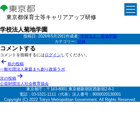
東京都保育士等キャリアアップ研修
学校法人菊地学園
投稿日:
2026年5月29日
作成者:
学校法人 菊地学園
カテゴリー:
研修
コメントする
コメントを投稿するには
ログイン
してください。
投
前の投稿
稿
一般社団法人家庭まち創り政策ラボ
ナ
次の投稿
公益財団法人社会教育協会
ビ
東京都庁：〒163-8001 東京都新宿区西新宿2-8-1
ゲ
電話：03-5321-1111（代表）法人番号：8000020130001
Copyright (C) 2022 Tokyo Metropolitan Government. All Rights Reserved.
ー
シ
ョ
ン