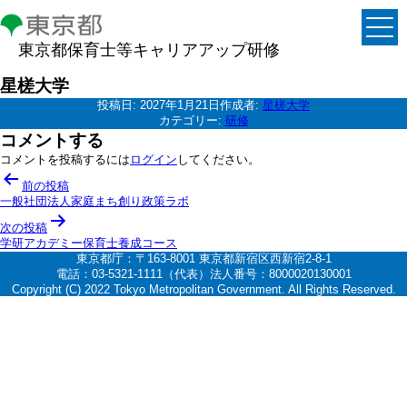
東京都保育士等キャリアアップ研修
星槎大学
投稿日:
2027年1月21日
作成者:
星槎大学
カテゴリー:
研修
コメントする
コメントを投稿するには
ログイン
してください。
投
前の投稿
稿
一般社団法人家庭まち創り政策ラボ
ナ
次の投稿
学研アカデミー保育士養成コース
ビ
東京都庁：〒163-8001 東京都新宿区西新宿2-8-1
ゲ
電話：03-5321-1111（代表）法人番号：8000020130001
Copyright (C) 2022 Tokyo Metropolitan Government. All Rights Reserved.
ー
シ
ョ
ン