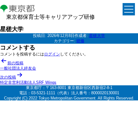
東京都保育士等キャリアアップ研修
星槎大学
投稿日:
2026年12月8日
作成者:
星槎大学
カテゴリー:
研修
コメントする
コメントを投稿するには
ログイン
してください。
投
前の投稿
稿
一般社団法人絆友会
ナ
次の投稿
特定非営利活動法人SRF Wings
ビ
東京都庁：〒163-8001 東京都新宿区西新宿2-8-1
ゲ
電話：03-5321-1111（代表）法人番号：8000020130001
Copyright (C) 2022 Tokyo Metropolitan Government. All Rights Reserved.
ー
シ
ョ
ン