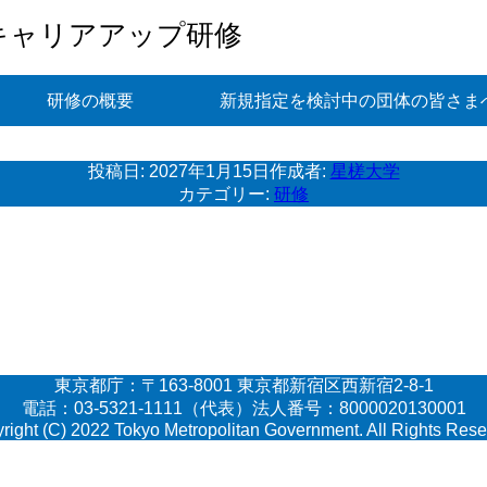
キャリアアップ研修
研修の概要
新規指定を検討中の団体の皆さま
投稿日:
2027年1月15日
作成者:
星槎大学
カテゴリー:
研修
東京都庁：〒163-8001 東京都新宿区西新宿2-8-1
電話：03-5321-1111（代表）法人番号：8000020130001
right (C) 2022 Tokyo Metropolitan Government. All Rights Rese