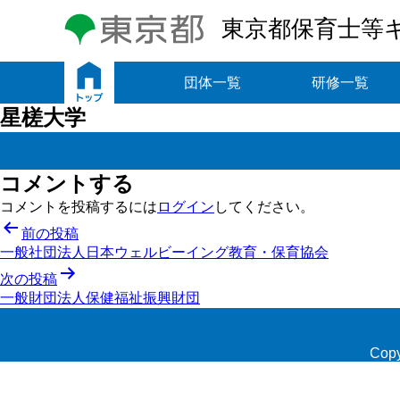
東京都保育士等
トップ
団体一覧
研修一覧
星槎大学
コメントする
コメントを投稿するには
ログイン
してください。
投
前の投稿
一般社団法人日本ウェルビーイング教育・保育協会
稿
次の投稿
ナ
一般財団法人保健福祉振興財団
ビ
ゲ
Copy
ー