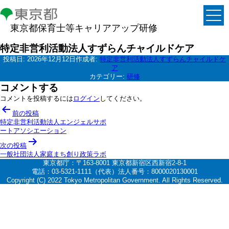
東京都保育士等キャリアアップ研修
特定非営利活動法人すずらんチャイルドケア
投稿日:
2026年12月12日
作成者:
特定非営利活動法人すずらんチャイルドケ
ア
カテゴリー:
研修
コメントする
コメントを投稿するには
ログイン
してください。
投
前の投稿
稿
特定非営利活動法人エンジェルサポ
ートアソシエーション
ナ
次の投稿
ビ
一般社団法人家庭まち創り政策ラボ
ゲ
東京都庁：〒163-8001 東京都新宿区西新宿2-8-1
電話：03-5321-1111（代表）法人番号：8000020130001
ー
Copyright (C) 2022 Tokyo Metropolitan Government. All Rights Reserved.
シ
ョ
ン