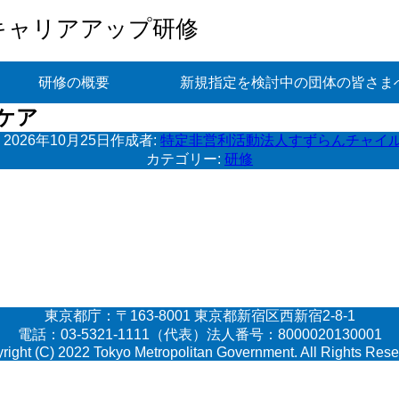
キャリアアップ研修
研修の概要
新規指定を検討中の団体の皆さま
ケア
:
2026年10月25日
作成者:
特定非営利活動法人すずらんチャイ
カテゴリー:
研修
東京都庁：〒163-8001 東京都新宿区西新宿2-8-1
電話：03-5321-1111（代表）法人番号：8000020130001
right (C) 2022 Tokyo Metropolitan Government. All Rights Rese