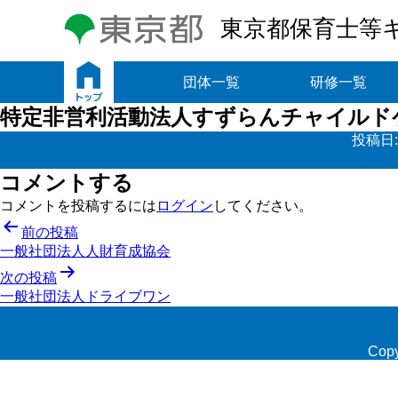
東京都保育士等
トップ
団体一覧
研修一覧
特定非営利活動法人すずらんチャイルド
投稿日
コメントする
コメントを投稿するには
ログイン
してください。
投
前の投稿
一般社団法人人財育成協会
稿
次の投稿
ナ
一般社団法人ドライブワン
ビ
ゲ
Copy
ー