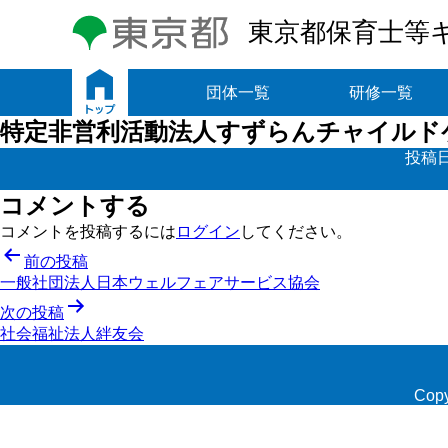
東京都保育士等
トップ
団体一覧
研修一覧
特定非営利活動法人すずらんチャイルド
投稿日
コメントする
コメントを投稿するには
ログイン
してください。
投
前の投稿
一般社団法人日本ウェルフェアサービス協会
稿
次の投稿
ナ
社会福祉法人絆友会
ビ
ゲ
Copy
ー