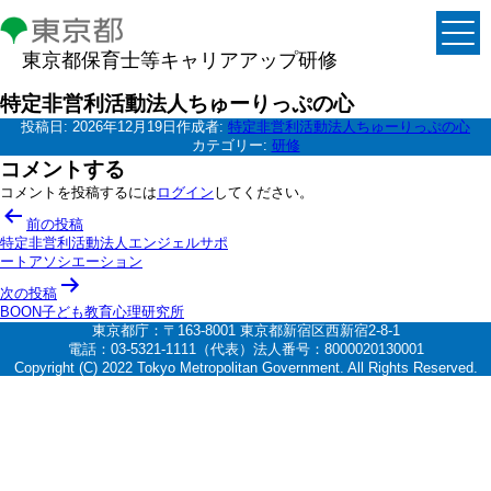
東京都保育士等キャリアアップ研修
特定非営利活動法人ちゅーりっぷの心
投稿日:
2026年12月19日
作成者:
特定非営利活動法人ちゅーりっぷの心
カテゴリー:
研修
コメントする
コメントを投稿するには
ログイン
してください。
投
前の投稿
稿
特定非営利活動法人エンジェルサポ
ートアソシエーション
ナ
次の投稿
ビ
BOON子ども教育心理研究所
ゲ
東京都庁：〒163-8001 東京都新宿区西新宿2-8-1
電話：03-5321-1111（代表）法人番号：8000020130001
ー
Copyright (C) 2022 Tokyo Metropolitan Government. All Rights Reserved.
シ
ョ
ン