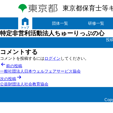
東京都保育士等
トップ
団体一覧
研修一覧
特定非営利活動法人ちゅーりっぷの心
投稿
コメントする
コメントを投稿するには
ログイン
してください。
投
前の投稿
一般社団法人日本ウェルフェアサービス協会
稿
次の投稿
ナ
公益財団法人社会教育協会
ビ
ゲ
Copy
ー