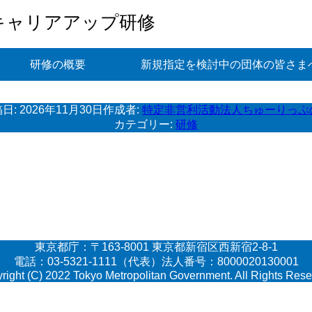
キャリアアップ研修
研修の概要
新規指定を検討中の団体の皆さま
日:
2026年11月30日
作成者:
特定非営利活動法人ちゅーりっぷ
カテゴリー:
研修
東京都庁：〒163-8001 東京都新宿区西新宿2-8-1
電話：03-5321-1111（代表）法人番号：8000020130001
right (C) 2022 Tokyo Metropolitan Government. All Rights Rese