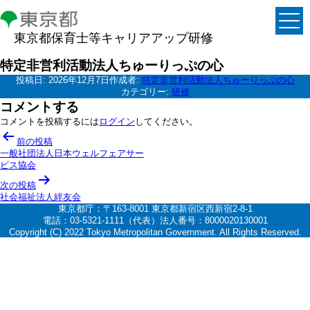
東京都保育士等キャリアアップ研修
特定非営利活動法人ちゅーりっぷの心
投稿日:
2026年12月7日
作成者:
特定非営利活動法人ちゅーりっぷの心
カテゴリー:
研修
コメントする
コメントを投稿するには
ログイン
してください。
投
前の投稿
稿
一般社団法人日本ウェルフェアサー
ビス協会
ナ
次の投稿
ビ
社会福祉法人絆友会
ゲ
東京都庁：〒163-8001 東京都新宿区西新宿2-8-1
電話：03-5321-1111（代表）法人番号：8000020130001
ー
Copyright (C) 2022 Tokyo Metropolitan Government. All Rights Reserved.
シ
ョ
ン