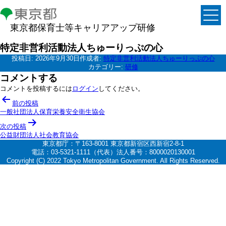
東京都保育士等キャリアアップ研修
特定非営利活動法人ちゅーりっぷの心
投稿日:
2026年9月30日
作成者:
特定非営利活動法人ちゅーりっぷの心
カテゴリー:
研修
コメントする
コメントを投稿するには
ログイン
してください。
投
前の投稿
稿
一般社団法人保育栄養安全衛生協会
ナ
次の投稿
公益財団法人社会教育協会
ビ
東京都庁：〒163-8001 東京都新宿区西新宿2-8-1
ゲ
電話：03-5321-1111（代表）法人番号：8000020130001
Copyright (C) 2022 Tokyo Metropolitan Government. All Rights Reserved.
ー
シ
ョ
ン