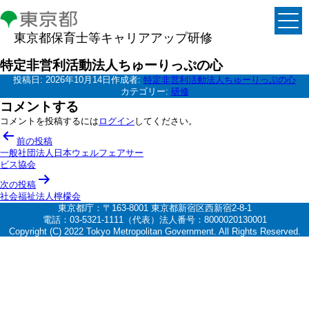
東京都保育士等キャリアアップ研修
特定非営利活動法人ちゅーりっぷの心
投稿日:
2026年10月14日
作成者:
特定非営利活動法人ちゅーりっぷの心
カテゴリー:
研修
コメントする
コメントを投稿するには
ログイン
してください。
投
前の投稿
稿
一般社団法人日本ウェルフェアサー
ビス協会
ナ
次の投稿
ビ
社会福祉法人檸檬会
ゲ
東京都庁：〒163-8001 東京都新宿区西新宿2-8-1
電話：03-5321-1111（代表）法人番号：8000020130001
ー
Copyright (C) 2022 Tokyo Metropolitan Government. All Rights Reserved.
シ
ョ
ン