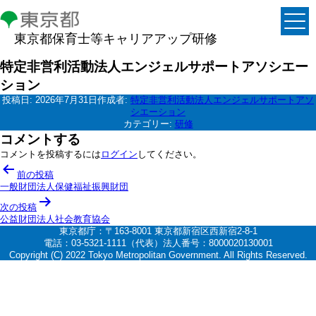
東京都保育士等キャリアアップ研修
特定非営利活動法人エンジェルサポートアソシエー
ション
投稿日:
2026年7月31日
作成者:
特定非営利活動法人エンジェルサポートアソ
シエーション
カテゴリー:
研修
コメントする
コメントを投稿するには
ログイン
してください。
投
前の投稿
稿
一般財団法人保健福祉振興財団
ナ
次の投稿
公益財団法人社会教育協会
ビ
東京都庁：〒163-8001 東京都新宿区西新宿2-8-1
ゲ
電話：03-5321-1111（代表）法人番号：8000020130001
Copyright (C) 2022 Tokyo Metropolitan Government. All Rights Reserved.
ー
シ
ョ
ン