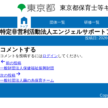
東京都保育士等
トップ
団体一覧
研修一覧
特定非営利活動法人エンジェルサポート
投稿日:
202
コメントする
コメントを投稿するには
ログイン
してください。
投
前の投稿
一般財団法人保健福祉振興財団
稿
次の投稿
ナ
一般社団法人繭の糸保育チーム
ビ
ゲ
Copy
ー