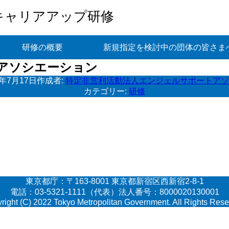
キャリアアップ研修
研修の概要
新規指定を検討中の団体の皆さま
アソシエーション
6年7月17日
作成者:
特定非営利活動法人エンジェルサポートアソ
カテゴリー:
研修
東京都庁：〒163-8001 東京都新宿区西新宿2-8-1
電話：03-5321-1111（代表）法人番号：8000020130001
right (C) 2022 Tokyo Metropolitan Government. All Rights Rese