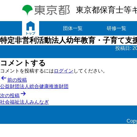
東京都保育士等
トップ
団体一覧
研修一覧
特定非営利活動法人幼年教育・子育て支
投稿日:
2
コメントする
コメントを投稿するには
ログイン
してください。
投
前の投稿
公益財団法人総合健康推進財団
稿
次の投稿
ナ
社会福祉法人みんなぎ
ビ
ゲ
Copy
ー