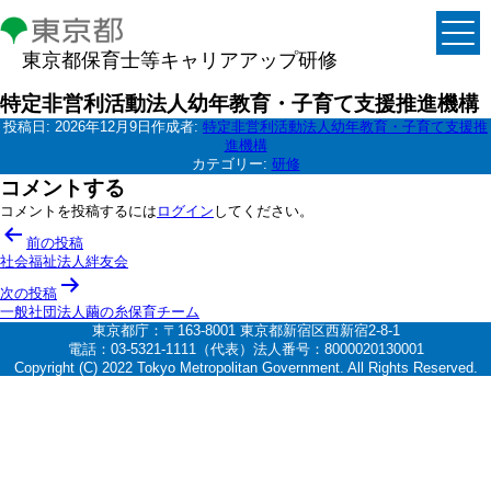
東京都保育士等キャリアアップ研修
特定非営利活動法人幼年教育・子育て支援推進機構
投稿日:
2026年12月9日
作成者:
特定非営利活動法人幼年教育・子育て支援推
進機構
カテゴリー:
研修
コメントする
コメントを投稿するには
ログイン
してください。
投
前の投稿
稿
社会福祉法人絆友会
ナ
次の投稿
一般社団法人繭の糸保育チーム
ビ
東京都庁：〒163-8001 東京都新宿区西新宿2-8-1
ゲ
電話：03-5321-1111（代表）法人番号：8000020130001
Copyright (C) 2022 Tokyo Metropolitan Government. All Rights Reserved.
ー
シ
ョ
ン